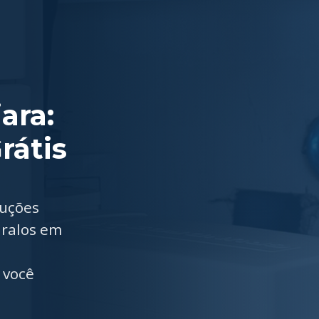
ara:
rátis
luções
 ralos em
 você