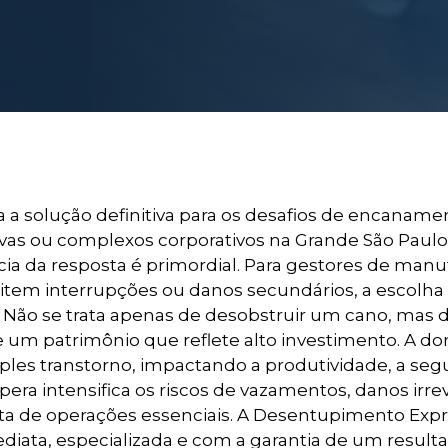
 a solução definitiva para os desafios de encanam
sivas ou complexos corporativos na Grande São Pau
ia da resposta é primordial. Para gestores de manu
item interrupções ou danos secundários, a escolha 
. Não se trata apenas de desobstruir um cano, mas de
 de um patrimônio que reflete alto investimento. A d
es transtorno, impactando a produtividade, a segu
 intensifica os riscos de vazamentos, danos irrever
ta de operações essenciais. A Desentupimento Exp
diata, especializada e com a garantia de um result