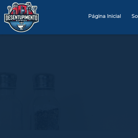
Página Inicial
So