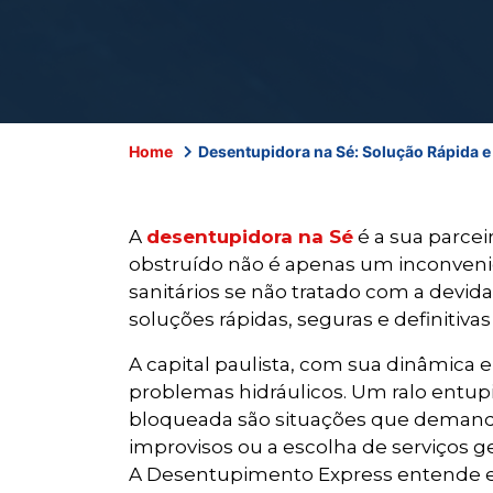
Home
Desentupidora na Sé: Solução Rápida e
A
desentupidora na Sé
é a sua parce
obstruído não é apenas um inconveni
sanitários se não tratado com a devi
soluções rápidas, seguras e definitiva
A capital paulista, com sua dinâmica
problemas hidráulicos. Um ralo entup
bloqueada são situações que demanda
improvisos ou a escolha de serviços 
A Desentupimento Express entende es