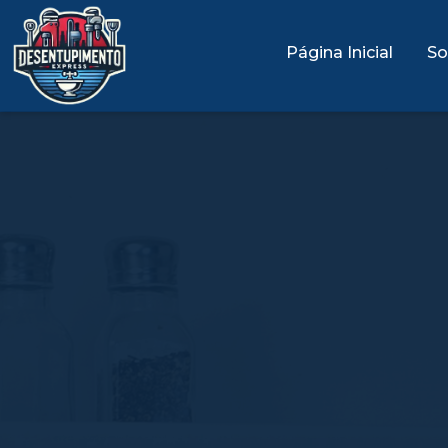
Página Inicial
So