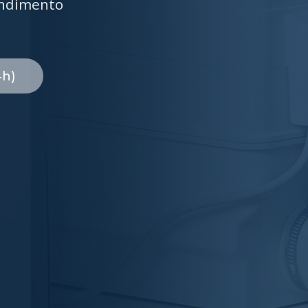
endimento
4h)