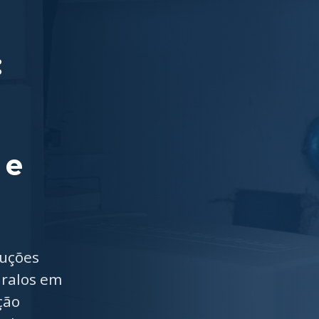
:
 e
luções
 ralos em
ção