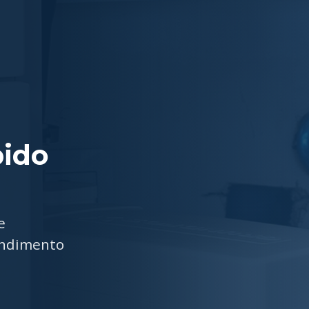
ido
e
endimento