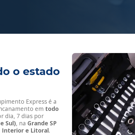
o o estado
upimento Express é a
e encanamento em
todo
 dia, 7 dias por
e Sul)
, na
Grande SP
o
Interior e Litoral
.