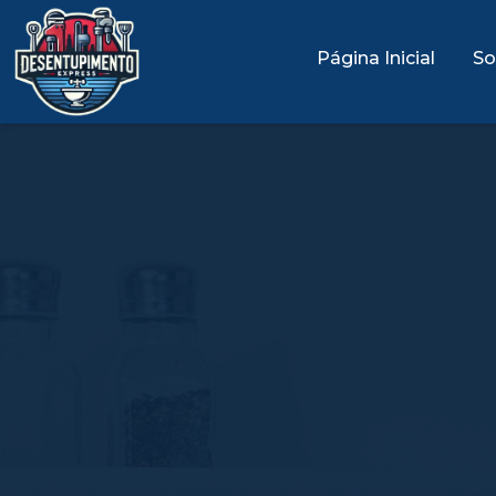
Página Inicial
So