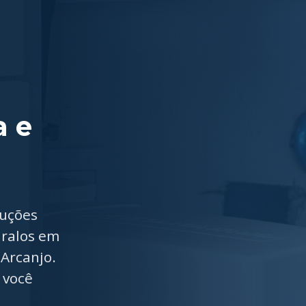
a e
luções
 ralos em
Arcanjo.
 você