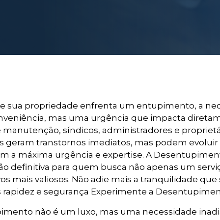
e sua propriedade enfrenta um entupimento, a n
veniência, mas uma urgência que impacta diretame
 manutenção, síndicos, administradores e proprietá
 geram transtornos imediatos, mas podem evoluir p
s com a máxima urgência e expertise. A Desentupim
ção definitiva para quem busca não apenas um servi
s mais valiosos. Não adie mais a tranquilidade que
apidez e segurança Experimente a Desentupiment
pimento não é um luxo, mas uma necessidade inadi