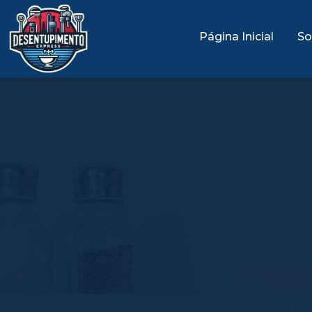
Página Inicial
So