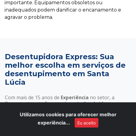
importante. Equipamentos obsoletos ou
inadequados podem danificar o encanamento e
agravar o problema.
Desentupidora Express: Sua
melhor escolha em serviços de
desentupimento em Santa
Lúcia
Com mais de 15 anos de
Experiência
no setor, a
Desentupimento Express é a solução
rápida e
eficiente
para todos os problemas de encanamento
Utilizamos cookies para oferecer melhor
em
Santa Lúcia
. Atendemos
24 horas
por dia, 7 dias
por semana, garantindo que sua casa ou empresa
experiência...
Eu aceito
esteja sempre protegida contra entupimentos e
vazamentos.