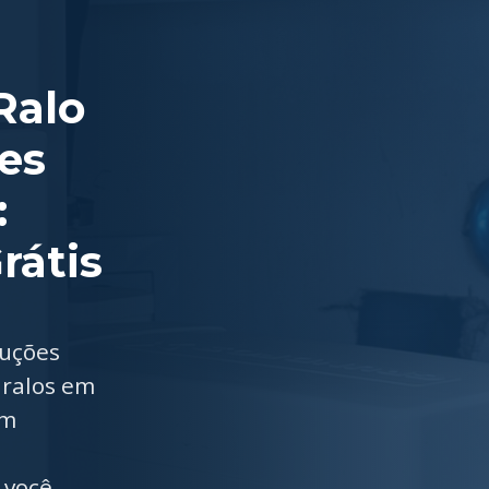
Ralo
es
:
rátis
luções
 ralos em
em
 você