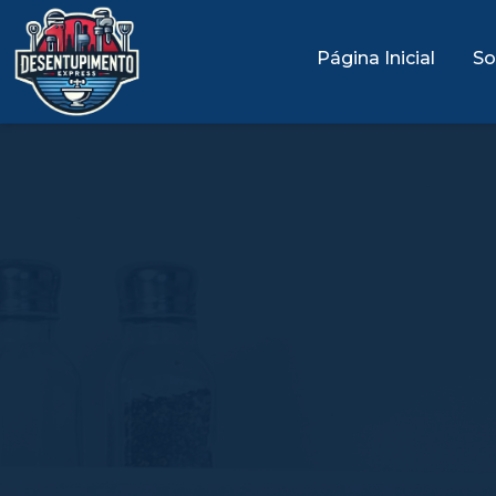
Página Inicial
So