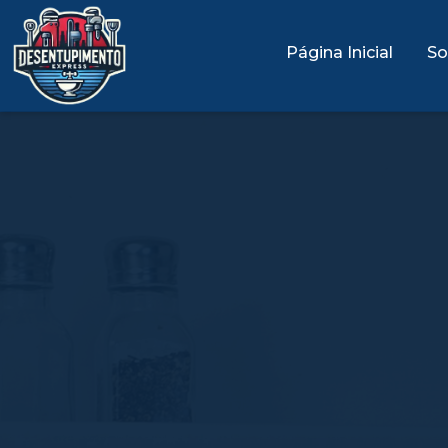
Página Inicial
So