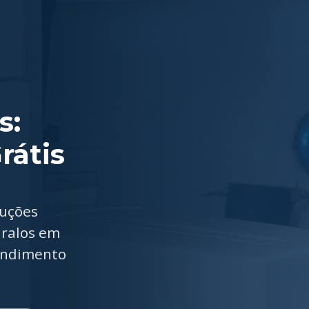
s:
rátis
luções
 ralos em
tendimento