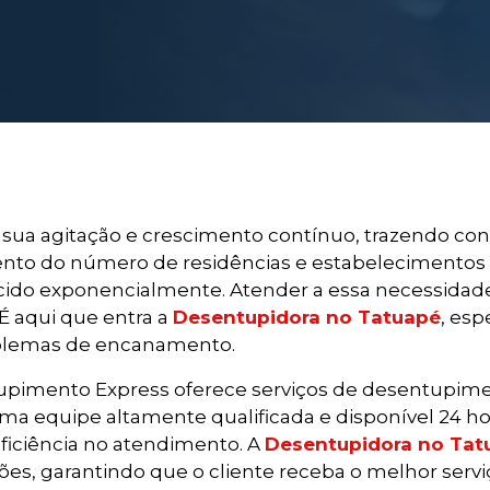
 sua agitação e crescimento contínuo, trazendo co
ento do número de residências e estabelecimentos 
do exponencialmente. Atender a essa necessidade 
 É aqui que entra a
Desentupidora no Tatuapé
, esp
roblemas de encanamento.
upimento Express oferece serviços de desentupiment
a equipe altamente qualificada e disponível 24 hora
eficiência no atendimento. A
Desentupidora no Tat
es, garantindo que o cliente receba o melhor serviç