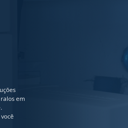
luções
 ralos em
.
 você