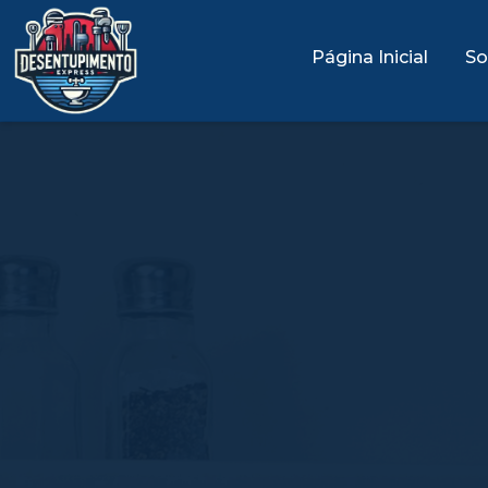
Página Inicial
So