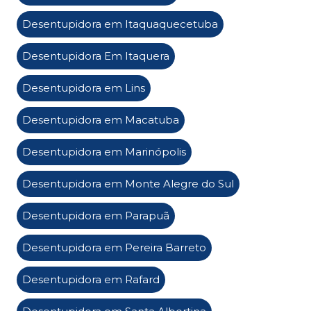
Desentupidora em Itaquaquecetuba
Desentupidora Em Itaquera
Desentupidora em Lins
Desentupidora em Macatuba
Desentupidora em Marinópolis
Desentupidora em Monte Alegre do Sul
Desentupidora em Parapuã
Desentupidora em Pereira Barreto
Desentupidora em Rafard