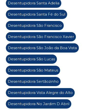
Desentupidora Santa Adelia
Desentupidora Santa Fé do Sul
Desentupidora São Francisco
Desentupidora São Francisco Xavier
Desentupidora São João da Boa Vista
Desentupidora São Lucas
Desentupidora São Mateus
Desentupidora Sertãozinho
Desentupidora Vista Alegre do Alto
Desentupidora No Jardim D Abril