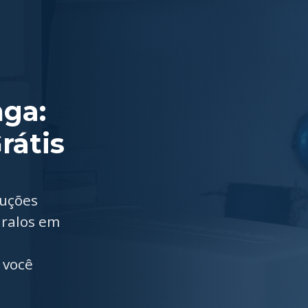
nga:
rátis
luções
 ralos em
 você