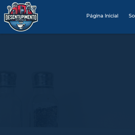
Página Inicial
So