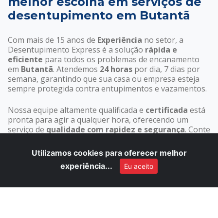
melhor escolha em serviços de
desentupimento em Butantã
Com mais de 15 anos de
Experiência
no setor, a
Desentupimento Express é a solução
rápida e
eficiente
para todos os problemas de encanamento
em
Butantã
. Atendemos
24 horas
por dia, 7 dias por
semana, garantindo que sua casa ou empresa esteja
sempre protegida contra entupimentos e vazamentos.
Nossa equipe altamente qualificada e
certificada
está
pronta para agir a qualquer hora, oferecendo um
serviço de
qualidade com rapidez e segurança
. Conte
com a Desentupimento Express para resolver seus
problemas de encanamento com
excelência e
Utilizamos cookies para oferecer melhor
Confiança
.
experiência...
Eu aceito
Atendimento 24 horas, 7 dias por semana
Garantia em todos os serviços realizados