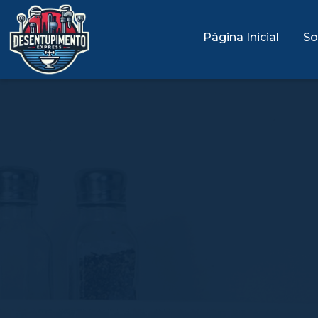
Página Inicial
So