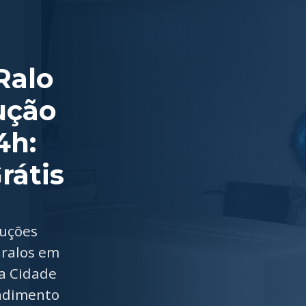
Ralo
ução
4h:
rátis
luções
 ralos em
a Cidade
endimento