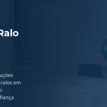
Ralo
luções
 ralos em
o
fiança