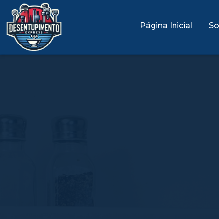
Página Inicial
So