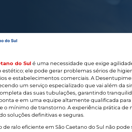
o do Sul
tano do Sul
é uma necessidade que exige agilidade,
estético; ele pode gerar problemas sérios de higi
nios e estabelecimentos comerciais. A Desentupim
ecendo um serviço especializado que vai além da s
e completa das suas tubulações, garantindo tranqui
 ponta e em uma equipe altamente qualificada para
e o mínimo de transtorno. A experiência prática de n
o soluções definitivas e seguras.
e ralo eficiente em São Caetano do Sul não pode s