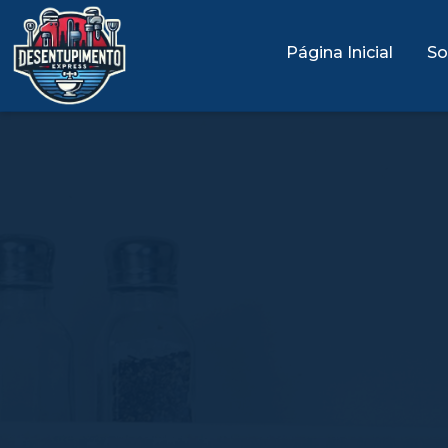
Página Inicial
So