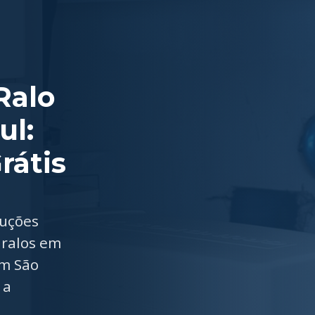
Ralo
ul:
rátis
luções
 ralos em
em São
 a