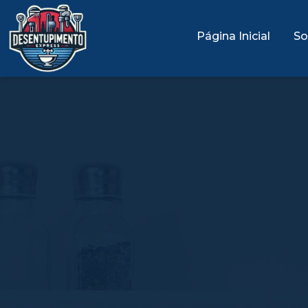
Página Inicial
So