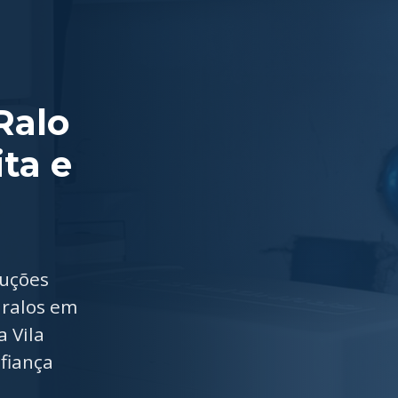
Ralo
ita e
luções
 ralos em
 Vila
fiança