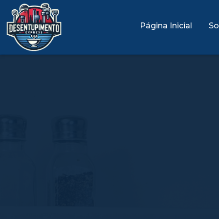
Página Inicial
So