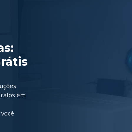
as:
rátis
luções
 ralos em
 você