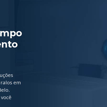
ampo
ento
luções
 ralos em
elo.
 você