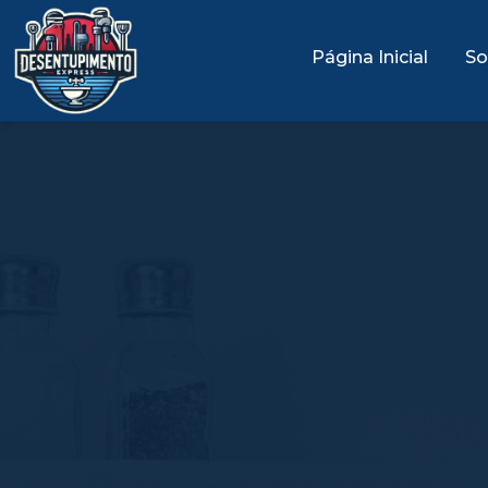
Página Inicial
So