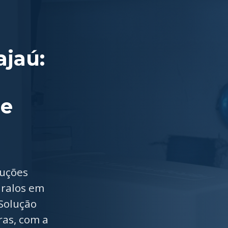
ajaú:
 e
luções
 ralos em
Solução
ras, com a