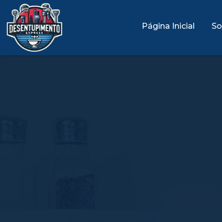
Página Inicial
So