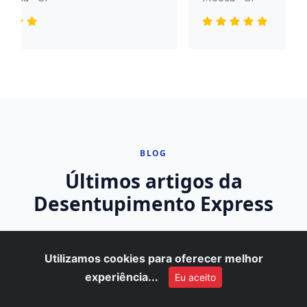
BLOG
Últimos artigos da
Desentupimento Express
Utilizamos cookies para oferecer melhor
Ralo da Pia Escoando Lentamente:
experiência...
Eu aceito
5 Soluções Imediatas