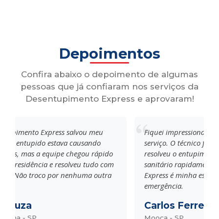
Depoimentos
Confira abaixo o depoimento de algumas
pessoas que já confiaram nos serviços da
Desentupimento Express e aprovaram!
entupimento Express salvou meu
Fiquei impressionado 
O ralo entupido estava causando
serviço. O técnico foi m
tornos, mas a equipe chegou rápido
resolveu o entupiment
nha residência e resolveu tudo com
sanitário rapidamente
ência. Não troco por nenhuma outra
Express é minha escol
sa!
emergência.
 Souza
Carlos Ferreira
ariana - SP
Mooca - SP