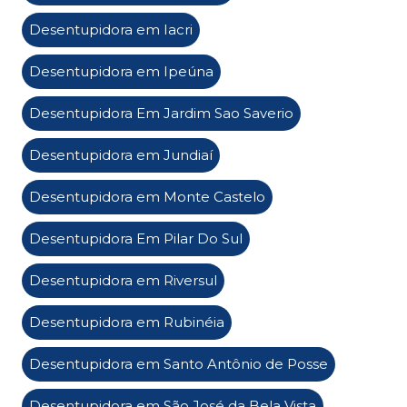
Desentupidora em Iacri
Desentupidora em Ipeúna
Desentupidora Em Jardim Sao Saverio
Desentupidora em Jundiaí
Desentupidora em Monte Castelo
Desentupidora Em Pilar Do Sul
Desentupidora em Riversul
Desentupidora em Rubinéia
Desentupidora em Santo Antônio de Posse
Desentupidora em São José da Bela Vista