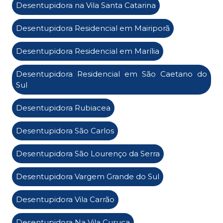
Desentupidora na Vila Santa Catarina
Desentupidora Residencial em Mairiporã
Desentupidora Residencial em Marília
Desentupidora Residencial em São Caetano do
Sul
Desentupidora Rubiacea
Desentupidora São Carlos
Desentupidora São Lourenço da Serra
Desentupidora Vargem Grande do Sul
Desentupidora Vila Carrão
Desentupidora Na Vila Curuca